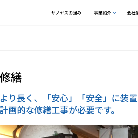
サノヤスの強み
事業紹介
会社
ン
社概要
機械式駐車装置
事業所情報
お知らせ
プライバシーポリシー
工事用エレベーター
納品・導入事例
セキュリ
採用情報
修繕
より長く、「安心」「安全」に装置
計画的な修繕工事が必要です。